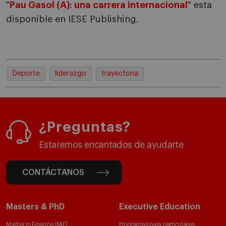
"
Pau Gasol (A): una carrera internacional
" esta
disponible en IESE Publishing.
Deporte
liderazgo
trayectoria
¿Preguntas?
Estaremos encantados de ayudarte
CONTÁCTANOS
Masters & PhD
Executive Education
Master in Finance (MiF)
Programas para particulares