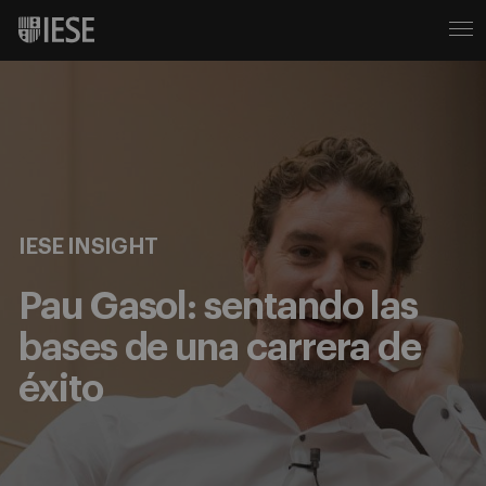
IESE INSIGHT
Pau Gasol: sentando las
bases de una carrera de
éxito