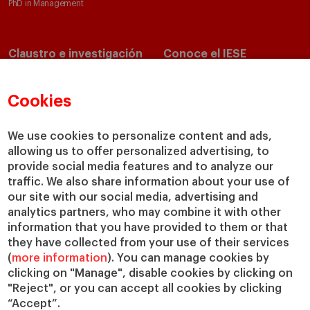
PhD in Management
Claustro e investigación
Conoce el IESE
Directorio de profesores
Nuestra misión y valores
Departamentos académicos
Nuestro gobierno
Cookies
Centros de investigación
Nuestras alianzas
Cátedras
Nuestro impacto
We use cookies to personalize content and ads,
allowing us to offer personalized advertising, to
IESE Insight
Colabora con el IESE
provide social media features and to analyze our
IESE Publishing
Servicios
traffic. We also share information about your use of
our site with our social media, advertising and
Biblioteca
analytics partners, who may combine it with other
Canal de Compliance
information that you have provided to them or that
Capellanía
they have collected from your use of their services
(
more information
). You can manage cookies by
IESE Shop
clicking on "Manage", disable cookies by clicking on
Jobs @IESE
"Reject", or you can accept all cookies by clicking
Préstamos y becas
“Accept”.