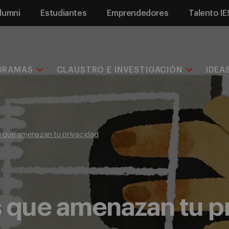
lumni
Estudiantes
Emprendedores
Talento IE
GRAMAS
CLAUSTRO E INVESTIGACIÓN
IDEA
s que amenazan tu privacidad
s que amenazan tu p