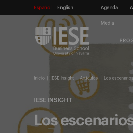
Español
English
Agenda
A
Media
PRO
Inicio
IESE Insight
Artículos
Los escenario
IESE INSIGHT
Los escenario