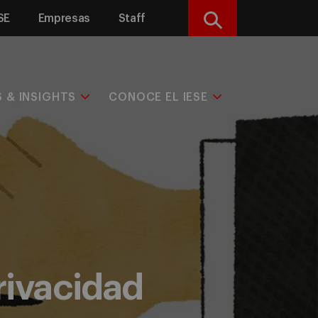
SE
Empresas
Staff
Buscar
S & INSIGHTS
CONOCE EL IESE
rivacidad