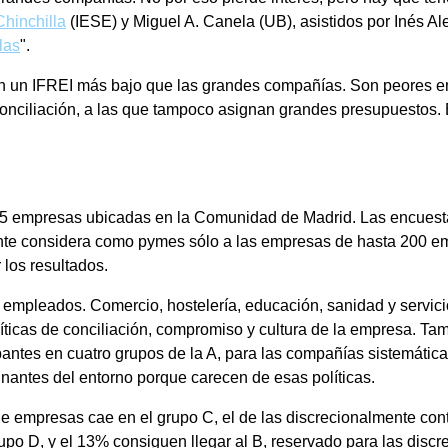
Chinchilla
(IESE) y Miguel A. Canela (UB), asistidos por Inés A
las
".
un IFREI más bajo que las grandes compañías. Son peores en a
onciliación, a las que tampoco asignan grandes presupuestos.
05 empresas ubicadas en la Comunidad de Madrid. Las encuesta
e considera como pymes sólo a las empresas de hasta 200 emp
 los resultados.
mpleados. Comercio, hostelería, educación, sanidad y servicio
íticas de conciliación, compromiso y cultura de la empresa. T
ticipantes en cuatro grupos de la A, para las compañías sistemát
nantes del entorno porque carecen de esas políticas.
de empresas cae en el grupo C, el de las discrecionalmente con
upo D, y el 13% consiguen llegar al B, reservado para las dis