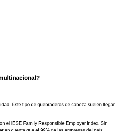
multinacional?
ilidad. Este tipo de quebraderos de cabeza suelen llegar
 con el IESE Family Responsible Employer Index. Sin
ner en cuenta que el 99% de las empresas del país