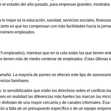
que el estudio del año pasado, para empresas grandes, mostrab
a lo mejor es la educación, sanidad, servicios sociales, finanzas
cierto es que los compensan con más facilidades hacia la jornad
u número empleados.
5 empleados), mientras que en la cola están las que tienen ent
ue tienen más de medio centenar de empleados. Estas últimas t
 tamaño. La mayoría de pymes no ofrecen este tipo de asesoram
icios familiares.
: lo sensibilizados que están los directivos sobre el conflicto t
pero en realidad las diferencias más fuertes las marcan las mi
e disfrutan de una mayor cercanía y de canales informales. Es
, aún a falta de un presupuesto específico o de un equipo respo