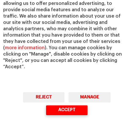
allowing us to offer personalized advertising, to
IESE Insight
Colabora con el IESE
provide social media features and to analyze our
IESE Publishing
Servicios
traffic. We also share information about your use of
our site with our social media, advertising and
Biblioteca
analytics partners, who may combine it with other
Canal de Compliance
information that you have provided to them or that
Capellanía
they have collected from your use of their services
(
more information
). You can manage cookies by
IESE Shop
clicking on "Manage", disable cookies by clicking on
Jobs @IESE
"Reject", or you can accept all cookies by clicking
Préstamos y becas
“Accept”.
REJECT
MANAGE
© Copyright, 2026. IESE Business School | University of Navarra
ACCEPT
Privacidad
Aviso Legal
Cookies
Ciberseguridad
Accesibilidad