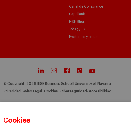
Canal de Compliance
Capellanía
IESE Shop
Jobs @IESE
Préstamos y becas
© Copyright, 2026. IESE Business School | University of Navarra
Privacidad
Aviso Legal
Cookies
Ciberseguridad
Accesibilidad
Cookies