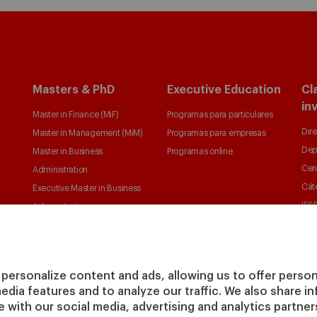
Masters & PhD
Executive Education
Cl
in
Master in Finance (MiF)
Programas para particulares
Dire
Master in Management (MiM)
Programas para empresas
Dep
Master in Business
Programas online
Cen
Administration
Cát
Executive Master in Business
IESE
Administration
IESE
Global Executive Master in
Business Administration
Elige tu MBA
personalize content and ads, allowing us to offer person
Master in Research in
media features and to analyze our traffic. We also share 
Management
te with our social media, advertising and analytics partne