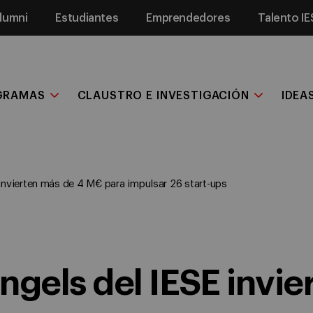
lumni
Estudiantes
Emprendedores
Talento IE
GRAMAS
CLAUSTRO E INVESTIGACIÓN
IDEA
invierten más de 4 M€ para impulsar 26 start-ups
ngels del IESE invie