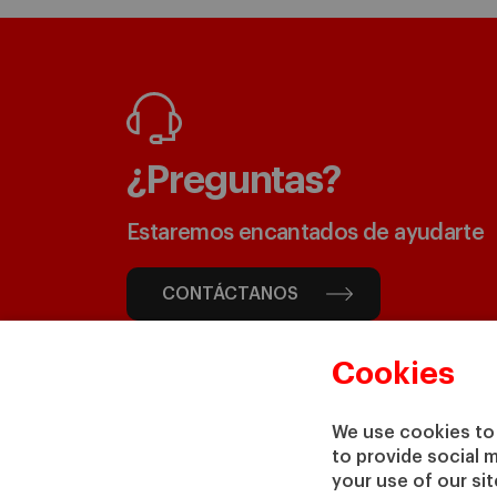
¿Preguntas?
Estaremos encantados de ayudarte
CONTÁCTANOS
Cookies
We use cookies to 
to provide social 
your use of our si