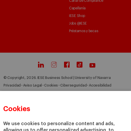
Canal de Compliance
Capellanía
IESE Shop
Jobs @IESE
Préstamos y becas
© Copyright, 2026. IESE Business School | University of Navarra
Privacidad
Aviso Legal
Cookies
Ciberseguridad
Accesibilidad
Cookies
We use cookies to personalize content and ads,
allowing us to offer personalized advertising, to