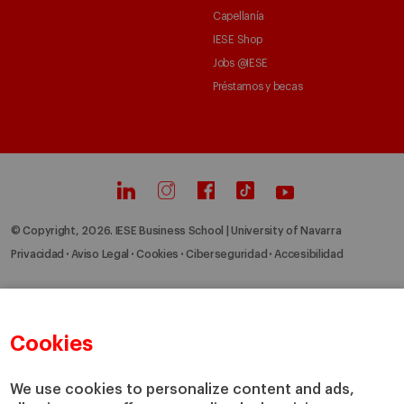
Capellanía
IESE Shop
Jobs @IESE
Préstamos y becas
© Copyright, 2026. IESE Business School | University of Navarra
Privacidad
Aviso Legal
Cookies
Ciberseguridad
Accesibilidad
Cookies
We use cookies to personalize content and ads,