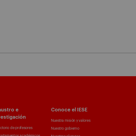
austro e
Conoce el IESE
vestigación
Nuestra misión y valores
ctorio de profesores
Nuestro gobierno
artamentos académicos