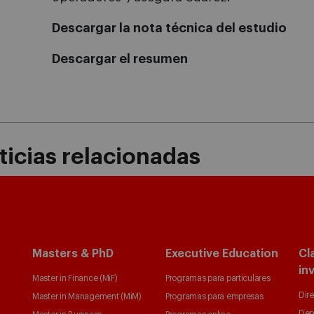
Descargar la nota técnica del estudio
Descargar el resumen
icias relacionadas
Masters & PhD
Executive Education
Cl
in
Master in Finance (MiF)
Programas para particulares
Dire
Master in Management (MiM)
Programas para empresas
Dep