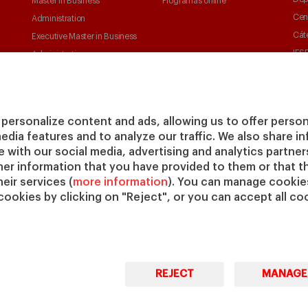
Master in Business
Programas online
Cen
Administration
Cát
Executive Master in Business
IESE
Administration
IESE
Global Executive Master in
Business Administration
Elige tu MBA
personalize content and ads, allowing us to offer person
Master in Research in
media features and to analyze our traffic. We also share 
Management
te with our social media, advertising and analytics partne
PhD in Management
her information that you have provided to them or that t
eir services (
more information
). You can manage cookies
cookies by clicking on "Reject", or you can accept all coo
REJECT
MANAGE
© Copyright, 2026. IESE Business School | University of
Pri
Navarra