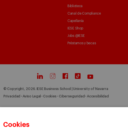
Biblioteca
Canal de Compliance
Capellanía
IESE Shop
Jobs @IESE
Préstamos y becas
© Copyright, 2026. IESE Business School | University of Navarra
Privacidad
Aviso Legal
Cookies
Ciberseguridad
Accesibilidad
Cookies