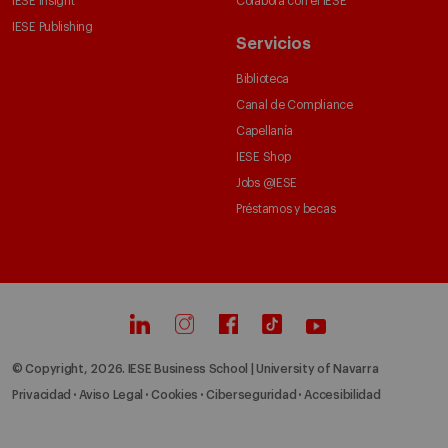
IESE Insight
Colabora con el IESE
IESE Publishing
Servicios
Biblioteca
Canal de Compliance
Capellanía
IESE Shop
Jobs @IESE
Préstamos y becas
© Copyright, 2026. IESE Business School | University of Navarra
Privacidad
Aviso Legal
Cookies
Ciberseguridad
Accesibilidad