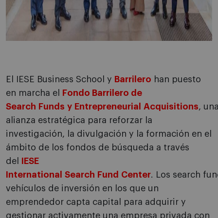
El IESE Business
School
y
Barrilero
han puesto
e
n marcha el
Fondo Barrilero de
S
earch
Funds
y
Entrepreneurial
Acquisitions
,
un
alianza estratégica para reforzar la
investigación, la divulgación y la formación en el
ámbito de los fondos de búsqueda a través
del
IESE
International
Search
Fund
Center
.
Los
search
fun
vehículos de inversión en los que un
emprendedor capta capital para adquirir y
gestionar activamente una empresa privada con