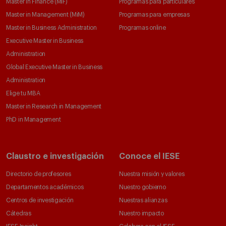
Master in Finance (MiF)
Programas para particulares
Master in Management (MiM)
Programas para empresas
Master in Business Administration
Programas online
Executive Master in Business
Administration
Global Executive Master in Business
Administration
Elige tu MBA
Master in Research in Management
PhD in Management
Claustro e investigación
Conoce el IESE
Directorio de profesores
Nuestra misión y valores
Departamentos académicos
Nuestro gobierno
Centros de investigación
Nuestras alianzas
Cátedras
Nuestro impacto