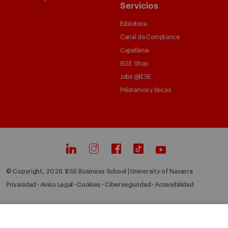
Servicios
Biblioteca
Canal de Compliance
Capellanía
IESE Shop
Jobs @IESE
Préstamos y becas
© Copyright, 2026. IESE Business School | University of Navarra
Privacidad
Aviso Legal
Cookies
Ciberseguridad
Accesibilidad