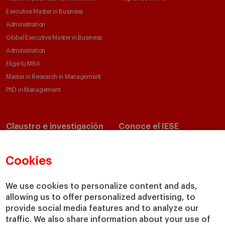
Executive Master in Business
Administration
Global Executive Master in Business
Administration
Elige tu MBA
Master in Research in Management
PhD in Management
Claustro e investigación
Conoce el IESE
Directorio de profesores
Nuestra misión y valores
Departamentos académicos
Nuestro gobierno
Cookies
Centros de investigación
Nuestras alianzas
Cátedras
Nuestro impacto
We use cookies to personalize content and ads,
IESE Insight
Colabora con el IESE
allowing us to offer personalized advertising, to
provide social media features and to analyze our
IESE Publishing
Servicios
traffic. We also share information about your use of