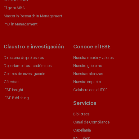
Administration
Elige tu MBA
Master in Research in Management
PhD in Management
Claustro e investigación
Conoce el IESE
Directorio de profesores
Nuestra misión y valores
Departamentos académicos
Nuestro gobierno
Centros de investigación
Nuestras alianzas
Cátedras
Nuestro impacto
IESE Insight
Colabora con el IESE
IESE Publishing
Servicios
Biblioteca
Canal de Compliance
Capellanía
IESE Shop