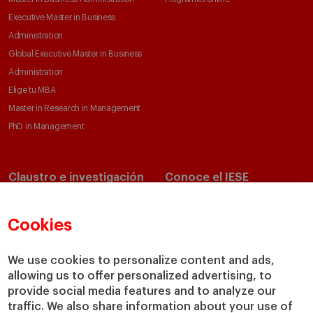
Executive Master in Business
Administration
Global Executive Master in Business
Administration
Elige tu MBA
Master in Research in Management
PhD in Management
Claustro e investigación
Conoce el IESE
Directorio de profesores
Nuestra misión y valores
Departamentos académicos
Nuestro gobierno
Cookies
Centros de investigación
Nuestras alianzas
Cátedras
Nuestro impacto
We use cookies to personalize content and ads,
IESE Insight
Colabora con el IESE
allowing us to offer personalized advertising, to
provide social media features and to analyze our
IESE Publishing
Servicios
traffic. We also share information about your use of