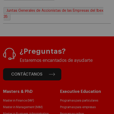
Juntas Generales de Accionistas de las Empresas del Ibex
35
¿Preguntas?
Estaremos encantados de ayudarte
CONTÁCTANOS
Masters & PhD
Executive Education
Master in Finance (MiF)
Programas para particulares
Master in Management (MiM)
Programas para empresas
Master in Business Administration
Programas online