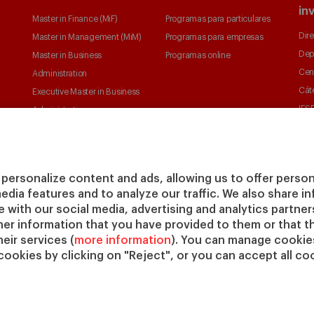
in
Master in Finance (MiF)
Programas para particulares
Dire
Master in Management (MiM)
Programas para empresas
Dep
Master in Business
Programas online
Cen
Administration
Cát
Executive Master in Business
IESE
Administration
IESE
Global Executive Master in
Business Administration
Elige tu MBA
personalize content and ads, allowing us to offer person
Master in Research in
media features and to analyze our traffic. We also share 
Management
te with our social media, advertising and analytics partne
PhD in Management
her information that you have provided to them or that t
eir services (
more information
). You can manage cookies
cookies by clicking on "Reject", or you can accept all coo