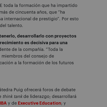
SE toda la formación que ha impartido
 más de cincuenta años, que “ha
 internacional de prestigio”. Por esto
del talento.
etenerlo, desarrollarlo con proyectos
recimiento es decisiva para una
idente de la compañía. “Toda la
os miembros del consejo de
ación a la formación de los futuros
átedra Puig ofrecerá foros de debate
de
think tank
de liderazgo; desarrollará
MBA
y de
Executive Education
; y