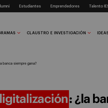
lumni
Estudiantes
Emprendedores
Talento IE
GRAMAS
CLAUSTRO E INVESTIGACIÓN
IDEA
¿la banca siempre gana?
igitalización
: ¿la b