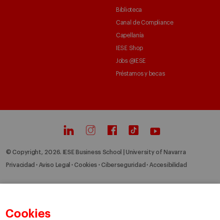
Biblioteca
Canal de Compliance
Capellanía
IESE Shop
Jobs @IESE
Préstamos y becas
© Copyright, 2026. IESE Business School | University of Navarra
Privacidad
Aviso Legal
Cookies
Ciberseguridad
Accesibilidad
Cookies