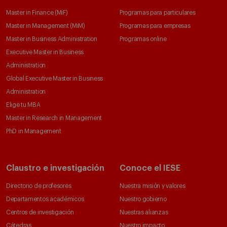
Master in Finance (MiF)
Programas para particulares
Master in Management (MiM)
Programas para empresas
Master in Business Administration
Programas online
Executive Master in Business
Administration
Global Executive Master in Business
Administration
Elige tu MBA
Master in Research in Management
PhD in Management
Claustro e investigación
Conoce el IESE
Directorio de profesores
Nuestra misión y valores
Departamentos académicos
Nuestro gobierno
Centros de investigación
Nuestras alianzas
Cátedras
Nuestro impacto