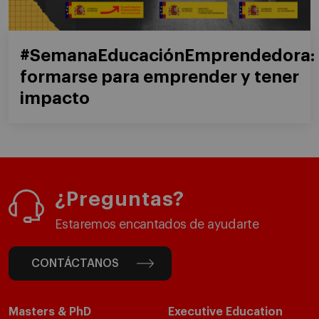
#SemanaEducaciónEmprendedora:
formarse para emprender y tener
impacto
¿Preguntas?
Estaremos encantados de ayudarte
CONTÁCTANOS
Masters & PhD
Executive Education