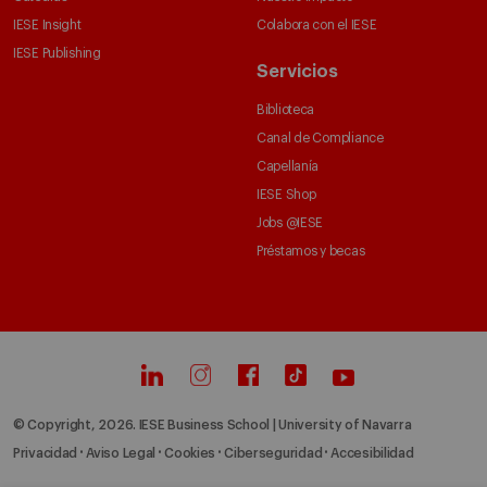
IESE Insight
Colabora con el IESE
IESE Publishing
Servicios
Biblioteca
Canal de Compliance
Capellanía
IESE Shop
Jobs @IESE
Préstamos y becas
© Copyright, 2026. IESE Business School | University of Navarra
Privacidad
Aviso Legal
Cookies
Ciberseguridad
Accesibilidad