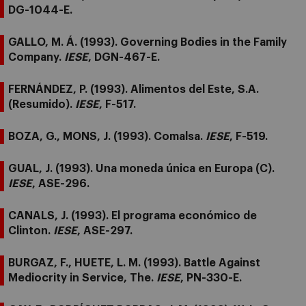
DG-1044-E.
GALLO, M. Á. (1993). Governing Bodies in the Family
Company.
IESE
, DGN-467-E.
FERNÁNDEZ, P. (1993). Alimentos del Este, S.A.
(Resumido).
IESE
, F-517.
BOZA, G., MONS, J. (1993). Comalsa.
IESE
, F-519.
GUAL, J. (1993). Una moneda única en Europa (C).
IESE
, ASE-296.
CANALS, J. (1993). El programa económico de
Clinton.
IESE
, ASE-297.
BURGAZ, F., HUETE, L. M. (1993). Battle Against
Mediocrity in Service, The.
IESE
, PN-330-E.