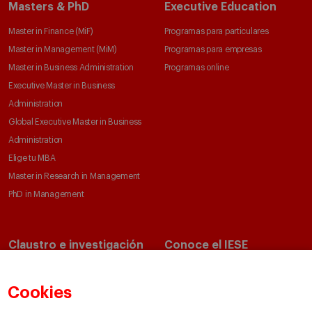
Masters & PhD
Executive Education
Master in Finance (MiF)
Programas para particulares
Master in Management (MiM)
Programas para empresas
Master in Business Administration
Programas online
Executive Master in Business
Administration
Global Executive Master in Business
Administration
Elige tu MBA
Master in Research in Management
PhD in Management
Claustro e investigación
Conoce el IESE
Directorio de profesores
Nuestra misión y valores
Departamentos académicos
Nuestro gobierno
Cookies
Centros de investigación
Nuestras alianzas