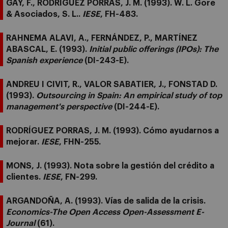
GAY, F., RODRÍGUEZ PORRAS, J. M. (1993). W. L. Gore
& Asociados, S. L..
IESE
, FH-483.
RAHNEMA ALAVI, A., FERNÁNDEZ, P., MARTÍNEZ
ABASCAL, E. (1993).
Initial public offerings (IPOs): The
Spanish experience
(DI-243-E).
ANDREU I CIVIT, R., VALOR SABATIER, J., FONSTAD D.
(1993).
Outsourcing in Spain: An empirical study of top
management's perspective
(DI-244-E).
RODRÍGUEZ PORRAS, J. M. (1993). Cómo ayudarnos a
mejorar.
IESE
, FHN-255.
MONS, J. (1993). Nota sobre la gestión del crédito a
clientes.
IESE
, FN-299.
ARGANDOÑA, A. (1993). Vías de salida de la crisis.
Economics-The Open Access Open-Assessment E-
Journal
(61).