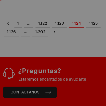
1
…
1.122
1.123
1.124
1.125
1.126
…
1.202
¿Preguntas?
Estaremos encantados de ayudarte
CONTÁCTANOS