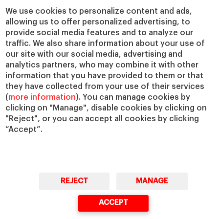
Cátedras
Nuestro impacto
We use cookies to personalize content and ads,
IESE Insight
Colabora con el IESE
allowing us to offer personalized advertising, to
provide social media features and to analyze our
IESE Publishing
Servicios
traffic. We also share information about your use of
our site with our social media, advertising and
Biblioteca
analytics partners, who may combine it with other
Canal de Compliance
information that you have provided to them or that
Capellanía
they have collected from your use of their services
(
more information
). You can manage cookies by
IESE Shop
clicking on "Manage", disable cookies by clicking on
Jobs @IESE
"Reject", or you can accept all cookies by clicking
Préstamos y becas
“Accept”.
REJECT
MANAGE
© Copyright, 2026. IESE Business School | University of Navarra
ACCEPT
Privacidad
Aviso Legal
Cookies
Ciberseguridad
Accesibilidad