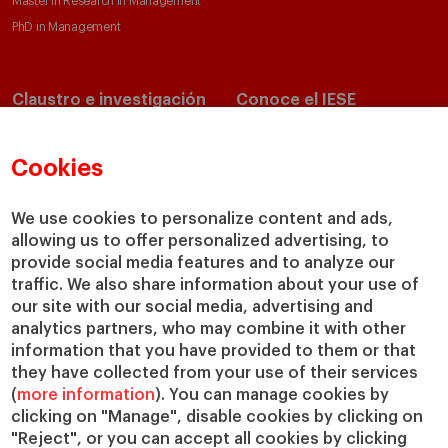
Master in Research in Management
PhD in Management
Claustro e investigación
Conoce el IESE
Directorio de profesores
Nuestra misión y valores
Departamentos académicos
Nuestro gobierno
Cookies
Centros de investigación
Nuestras alianzas
Cátedras
Nuestro impacto
We use cookies to personalize content and ads,
IESE Insight
Colabora con el IESE
allowing us to offer personalized advertising, to
provide social media features and to analyze our
IESE Publishing
Servicios
traffic. We also share information about your use of
our site with our social media, advertising and
Biblioteca
analytics partners, who may combine it with other
Canal de Compliance
information that you have provided to them or that
Capellanía
they have collected from your use of their services
(
more information
). You can manage cookies by
IESE Shop
clicking on "Manage", disable cookies by clicking on
Jobs @IESE
"Reject", or you can accept all cookies by clicking
Préstamos y becas