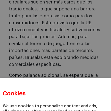
circulares suelen ser más caros que los
tradicionales, lo que supone una barrera
tanto para las empresas como para los
consumidores. Está previsto que la UE
ofrezca incentivos fiscales y subvenciones
para bajar los precios. Además, para
nivelar el terreno de juego frente a las
importaciones más baratas de terceros
países, Bruselas está explorando medidas
comerciales específicas.
Como palanca adicional, se espera que la
Ley de Economía Circular establezca
porcentajes de contratación pública
Cookies
ecológica, de modo que los gobiernos se
comprometan a adquirir bienes circulares.
We use cookies to personalize content and ads,
Este requisito se considera vital para