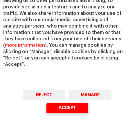
allowing us to offer personalized advertising, to
activar la demanda y garantizar economías
provide social media features and to analyze our
traffic. We also share information about your use of
de escala que, a su vez, ayuden a bajar los
our site with our social media, advertising and
precios.
analytics partners, who may combine it with other
information that you have provided to them or that
they have collected from your use of their services
(
more information
). You can manage cookies by
¿Cómo costear
clicking on "Manage", disable cookies by clicking on
"Reject", or you can accept all cookies by clicking
todo esto?
“Accept”.
Las empresas que sopesan
adoptar la circularidad,
REJECT
MANAGE
deben invertir en cada fase
del proceso:
ACCEPT
En el rediseño de productos y