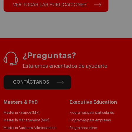
VER TODAS LAS PUBLICACIONES
¿Preguntas?
Estaremos encantados de ayudarte
CONTÁCTANOS
Masters & PhD
Executive Education
Master in Finance (MiF)
Programas para particulares
Master in Management (MiM)
Programas para empresas
Master in Business Administration
Programas online