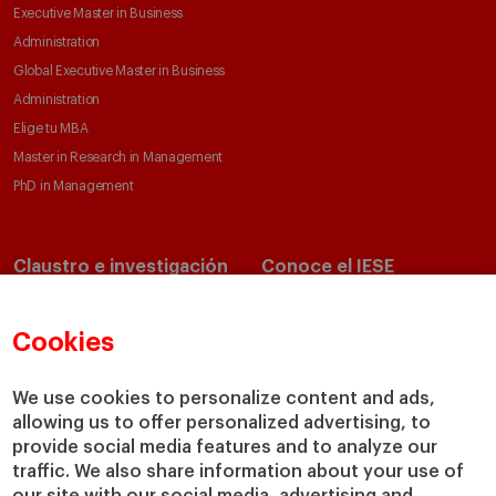
Executive Master in Business
Administration
Global Executive Master in Business
Administration
Elige tu MBA
Master in Research in Management
PhD in Management
Claustro e investigación
Conoce el IESE
Directorio de profesores
Nuestra misión y valores
Departamentos académicos
Nuestro gobierno
Cookies
Centros de investigación
Nuestras alianzas
Cátedras
Nuestro impacto
We use cookies to personalize content and ads,
IESE Insight
Colabora con el IESE
allowing us to offer personalized advertising, to
provide social media features and to analyze our
IESE Publishing
Servicios
traffic. We also share information about your use of