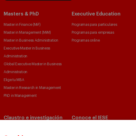
Masters & PhD
Executive Education
Master in Finance (MiF)
Programas para particulares
Master in Management (MiM)
Programas para empresas
Master in Business Administration
Programas online
Executive Master in Business
Administration
Global Executive Master in Business
Administration
Elige tu MBA
Master in Research in Management
PhD in Management
Claustro e investigación
Conoce el IESE
Directorio de profesores
Nuestra misión y valores