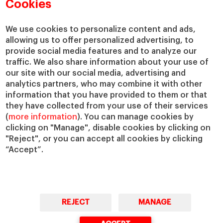
Departamentos académicos
Nuestro gobierno
Cookies
Centros de investigación
Nuestras alianzas
Cátedras
Nuestro impacto
We use cookies to personalize content and ads,
IESE Insight
Colabora con el IESE
allowing us to offer personalized advertising, to
provide social media features and to analyze our
IESE Publishing
Servicios
traffic. We also share information about your use of
our site with our social media, advertising and
Biblioteca
analytics partners, who may combine it with other
Canal de Compliance
information that you have provided to them or that
Capellanía
they have collected from your use of their services
(
more information
). You can manage cookies by
IESE Shop
clicking on "Manage", disable cookies by clicking on
Jobs @IESE
"Reject", or you can accept all cookies by clicking
Préstamos y becas
“Accept”.
REJECT
MANAGE
© Copyright, 2026. IESE Business School | University of Navarra