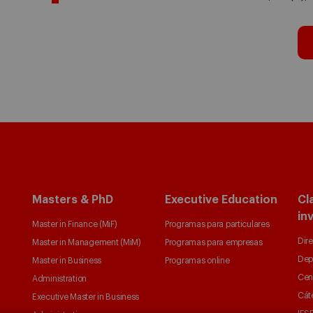
Masters & PhD
Executive Education
Cl
in
Master in Finance (MiF)
Programas para particulares
Dire
Master in Management (MiM)
Programas para empresas
Dep
Master in Business
Programas online
Cen
Administration
Cát
Executive Master in Business