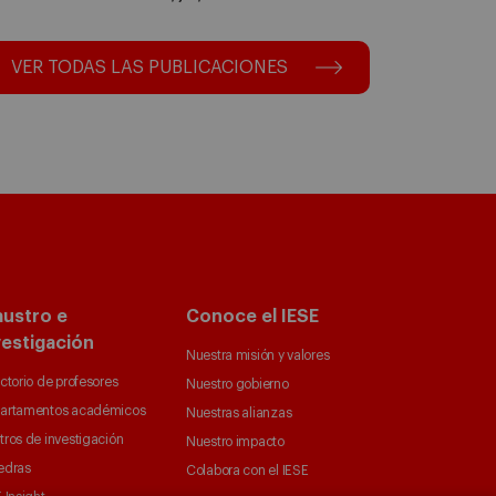
VER TODAS LAS PUBLICACIONES
austro e
Conoce el IESE
vestigación
Nuestra misión y valores
ctorio de profesores
Nuestro gobierno
artamentos académicos
Nuestras alianzas
tros de investigación
Nuestro impacto
edras
Colabora con el IESE