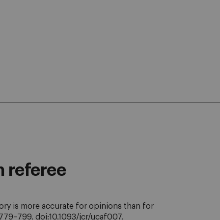
n referee
ry is more accurate for opinions than for
 779–799. doi:10.1093/jcr/ucaf007.