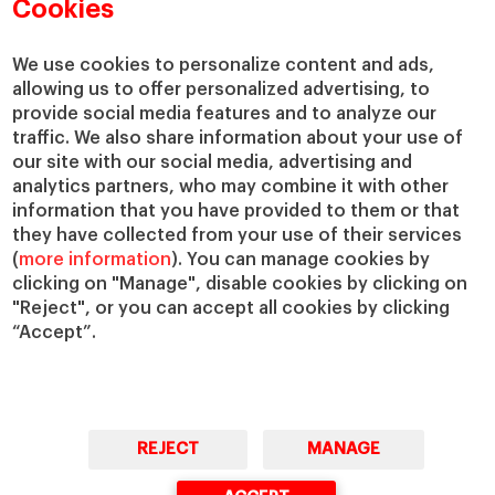
Departamentos académicos
Nuestro gobierno
Cookies
Centros de investigación
Nuestras alianzas
Cátedras
Nuestro impacto
We use cookies to personalize content and ads,
IESE Insight
Colabora con el IESE
allowing us to offer personalized advertising, to
provide social media features and to analyze our
IESE Publishing
Servicios
traffic. We also share information about your use of
our site with our social media, advertising and
Biblioteca
analytics partners, who may combine it with other
Canal de Compliance
information that you have provided to them or that
Capellanía
they have collected from your use of their services
(
more information
). You can manage cookies by
IESE Shop
clicking on "Manage", disable cookies by clicking on
Jobs @IESE
"Reject", or you can accept all cookies by clicking
Préstamos y becas
“Accept”.
REJECT
MANAGE
© Copyright, 2026. IESE Business School | University of Navarra