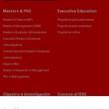
Masters & PhD
Executive Education
Master in Finance (MiF)
Programas para particulares
Master in Management (MiM)
Programas para empresas
Master in Business Administration
Programas online
Executive Master in Business
Administration
Global Executive Master in Business
Administration
Elige tu MBA
Master in Research in Management
PhD in Management
Claustro e investigación
Conoce el IESE
Directorio de profesores
Nuestra misión y valores