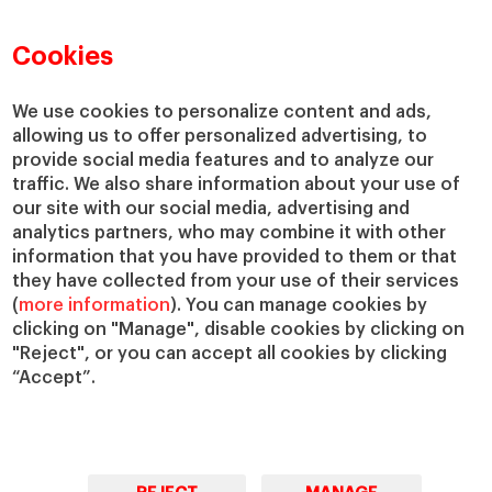
Directorio de profesores
Nuestra misión y valores
Departamentos académicos
Nuestro gobierno
Cookies
Centros de investigación
Nuestras alianzas
Cátedras
Nuestro impacto
We use cookies to personalize content and ads,
IESE Insight
Colabora con el IESE
allowing us to offer personalized advertising, to
provide social media features and to analyze our
IESE Publishing
Servicios
traffic. We also share information about your use of
our site with our social media, advertising and
Biblioteca
analytics partners, who may combine it with other
Canal de Compliance
information that you have provided to them or that
Capellanía
they have collected from your use of their services
(
more information
). You can manage cookies by
IESE Shop
clicking on "Manage", disable cookies by clicking on
Jobs @IESE
"Reject", or you can accept all cookies by clicking
Préstamos y becas
“Accept”.