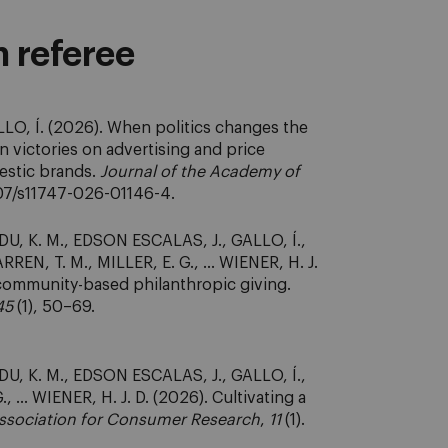
n referee
LO, Í. (2026). When politics changes the
n victories on advertising and price
estic brands.
Journal of the Academy of
007/s11747-026-01146-4.
 DU, K. M., EDSON ESCALAS, J., GALLO, Í.,
, T. M., MILLER, E. G., ... WIENER, H. J.
 community-based philanthropic giving.
45
(1), 50–69.
 DU, K. M., EDSON ESCALAS, J., GALLO, Í.,
.. WIENER, H. J. D. (2026). Cultivating a
Association for Consumer Research
,
11
(1).