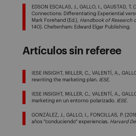
EDSON ESCALAS, J., GALLO, I., GAUSTAD, T. (
Connections: Differentiating Experiential ver
Mark Forehand (Ed.),
Handbook of Research on
140). Cheltenham: Edward Elgar Publishing.
Artículos sin referee
IESE INSIGHT, MILLER, C., VALENTÍ, A., GALLO, 
rewriting the marketing plan.
IESE
.
IESE INSIGHT, MILLER, C., VALENTÍ, A., GALLO
marketing en un entorno polarizado.
IESE
.
GONZÁLEZ, J., GALLO, I., FONCILLAS, P. (2018)
años "conduciendo" experiencias.
Harvard De