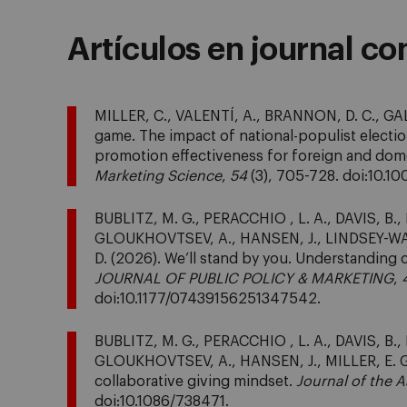
Artículos en journal co
MILLER, C., VALENTÍ, A., BRANNON, D. C., GAL
game. The impact of national-populist electio
promotion effectiveness for foreign and dom
Marketing Science
,
54
(3), 705-728. doi:10.1
BUBLITZ, M. G., PERACCHIO , L. A., DAVIS, B.,
GLOUKHOVTSEV, A., HANSEN, J., LINDSEY-WARREN
D. (2026). We’ll stand by you. Understanding
JOURNAL OF PUBLIC POLICY & MARKETING
,
doi:10.1177/07439156251347542.
BUBLITZ, M. G., PERACCHIO , L. A., DAVIS, B.,
GLOUKHOVTSEV, A., HANSEN, J., MILLER, E. G., .
collaborative giving mindset.
Journal of the 
doi:10.1086/738471.