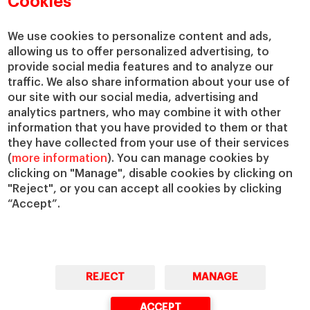
Cookies
Centros de investigación
Nuestras alianzas
Cátedras
Nuestro impacto
We use cookies to personalize content and ads,
IESE Insight
Colabora con el IESE
allowing us to offer personalized advertising, to
provide social media features and to analyze our
IESE Publishing
Servicios
traffic. We also share information about your use of
our site with our social media, advertising and
Biblioteca
analytics partners, who may combine it with other
Canal de Compliance
information that you have provided to them or that
Capellanía
they have collected from your use of their services
(
more information
). You can manage cookies by
IESE Shop
clicking on "Manage", disable cookies by clicking on
Jobs @IESE
"Reject", or you can accept all cookies by clicking
Préstamos y becas
“Accept”.
REJECT
MANAGE
© Copyright, 2026. IESE Business School | University of Navarra
ACCEPT