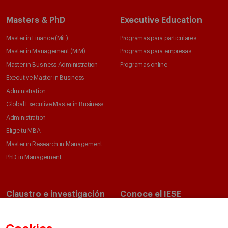
Masters & PhD
Executive Education
Master in Finance (MiF)
Programas para particulares
Master in Management (MiM)
Programas para empresas
Master in Business Administration
Programas online
Executive Master in Business
Administration
Global Executive Master in Business
Administration
Elige tu MBA
Master in Research in Management
PhD in Management
Claustro e investigación
Conoce el IESE
Directorio de profesores
Nuestra misión y valores
Departamentos académicos
Nuestro gobierno