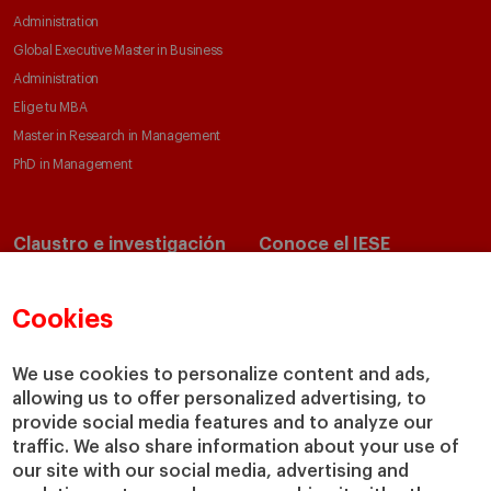
Administration
Global Executive Master in Business
Administration
Elige tu MBA
Master in Research in Management
PhD in Management
Claustro e investigación
Conoce el IESE
Directorio de profesores
Nuestra misión y valores
Departamentos académicos
Nuestro gobierno
Cookies
Centros de investigación
Nuestras alianzas
Cátedras
Nuestro impacto
We use cookies to personalize content and ads,
IESE Insight
Colabora con el IESE
allowing us to offer personalized advertising, to
provide social media features and to analyze our
IESE Publishing
Servicios
traffic. We also share information about your use of
our site with our social media, advertising and
Biblioteca