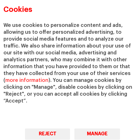
Departamentos académicos
Nuestro gobierno
Cookies
Centros de investigación
Nuestras alianzas
Cátedras
Nuestro impacto
We use cookies to personalize content and ads,
IESE Insight
Colabora con el IESE
allowing us to offer personalized advertising, to
provide social media features and to analyze our
IESE Publishing
Servicios
traffic. We also share information about your use of
our site with our social media, advertising and
Biblioteca
analytics partners, who may combine it with other
Canal de Compliance
information that you have provided to them or that
Capellanía
they have collected from your use of their services
(
more information
). You can manage cookies by
IESE Shop
clicking on "Manage", disable cookies by clicking on
Jobs @IESE
"Reject", or you can accept all cookies by clicking
Préstamos y becas
“Accept”.
REJECT
MANAGE