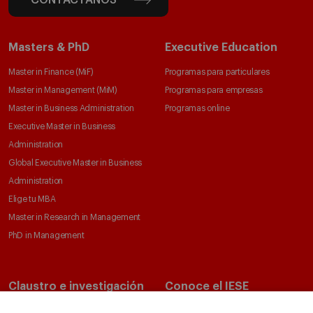
CONTÁCTANOS
Masters & PhD
Executive Education
Master in Finance (MiF)
Programas para particulares
Master in Management (MiM)
Programas para empresas
Master in Business Administration
Programas online
Executive Master in Business
Administration
Global Executive Master in Business
Administration
Elige tu MBA
Master in Research in Management
PhD in Management
Claustro e investigación
Conoce el IESE
Directorio de profesores
Nuestra misión y valores