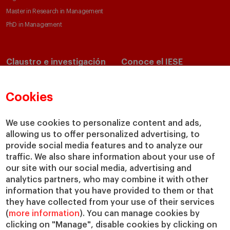
Master in Research in Management
PhD in Management
Claustro e investigación
Conoce el IESE
Directorio de profesores
Nuestra misión y valores
Departamentos académicos
Nuestro gobierno
Cookies
Centros de investigación
Nuestras alianzas
Cátedras
Nuestro impacto
We use cookies to personalize content and ads,
IESE Insight
Colabora con el IESE
allowing us to offer personalized advertising, to
provide social media features and to analyze our
IESE Publishing
Servicios
traffic. We also share information about your use of
our site with our social media, advertising and
Biblioteca
analytics partners, who may combine it with other
Canal de Compliance
information that you have provided to them or that
Capellanía
they have collected from your use of their services
(
more information
). You can manage cookies by
IESE Shop
clicking on "Manage", disable cookies by clicking on
Jobs @IESE