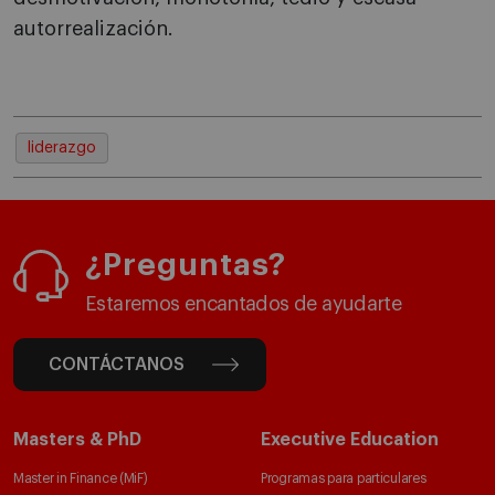
autorrealización.
liderazgo
¿Preguntas?
Estaremos encantados de ayudarte
CONTÁCTANOS
Masters & PhD
Executive Education
Master in Finance (MiF)
Programas para particulares