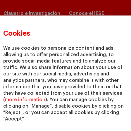
Claustro e investigación
Conoce el IESE
Directorio de profesores
Nuestra misión y valores
Departamentos académicos
Nuestro gobierno
Cookies
Centros de investigación
Nuestras alianzas
Cátedras
Nuestro impacto
We use cookies to personalize content and ads,
allowing us to offer personalized advertising, to
IESE Insight
Colabora con el IESE
provide social media features and to analyze our
IESE Publishing
Servicios
traffic. We also share information about your use of
our site with our social media, advertising and
Biblioteca
analytics partners, who may combine it with other
Canal de Compliance
information that you have provided to them or that
Capellanía
they have collected from your use of their services
(
more information
). You can manage cookies by
IESE Shop
clicking on "Manage", disable cookies by clicking on
Jobs @IESE
"Reject", or you can accept all cookies by clicking
Préstamos y becas
“Accept”.