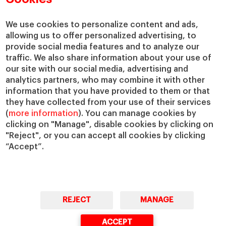
Centros de investigación
Nuestras alianzas
Cátedras
Nuestro impacto
We use cookies to personalize content and ads,
allowing us to offer personalized advertising, to
IESE Insight
Colabora con el IESE
provide social media features and to analyze our
IESE Publishing
Servicios
traffic. We also share information about your use of
our site with our social media, advertising and
Biblioteca
analytics partners, who may combine it with other
Canal de Compliance
information that you have provided to them or that
Capellanía
they have collected from your use of their services
(
more information
). You can manage cookies by
IESE Shop
clicking on "Manage", disable cookies by clicking on
Jobs @IESE
"Reject", or you can accept all cookies by clicking
Préstamos y becas
“Accept”.
REJECT
MANAGE
© Copyright, 2026. IESE Business School | University of Navarra
ACCEPT