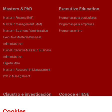
Masters & PhD
Executive Education
Master in Finance (MiF)
Programas para particulares
Master in Management (MiM)
Programas para empresas
Master in Business Administration
Programas online
Executive Master in Business
Administration
Global Executive Master in Business
Administration
Elige tu MBA
Master in Research in Management
PhD in Management
Claustro e investigación
Conoce el IESE
Directorio de profesores
Nuestra misión y valores
Departamentos académicos
Nuestro gobierno
Cookies