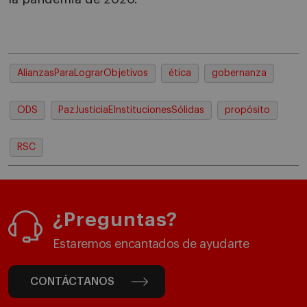
AlianzasParaLograrObjetivos
ética
gobernanza
ODS
PazJusticiaEInstitucionesSólidas
propósito
RSC
¿Preguntas?
Estaremos encantados de ayudarte
CONTÁCTANOS