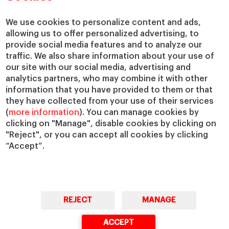
Centros de investigación
Nuestras alianzas
Cátedras
Nuestro impacto
We use cookies to personalize content and ads,
allowing us to offer personalized advertising, to
IESE Insight
Colabora con el IESE
provide social media features and to analyze our
IESE Publishing
Servicios
traffic. We also share information about your use of
our site with our social media, advertising and
Biblioteca
analytics partners, who may combine it with other
Canal de Compliance
information that you have provided to them or that
Capellanía
they have collected from your use of their services
(
more information
). You can manage cookies by
IESE Shop
clicking on "Manage", disable cookies by clicking on
Jobs @IESE
"Reject", or you can accept all cookies by clicking
Préstamos y becas
“Accept”.
REJECT
MANAGE
© Copyright, 2026. IESE Business School | University of Navarra
ACCEPT