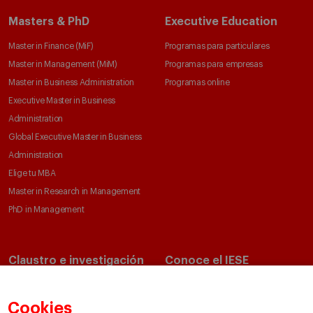
Masters & PhD
Executive Education
Master in Finance (MiF)
Programas para particulares
Master in Management (MiM)
Programas para empresas
Master in Business Administration
Programas online
Executive Master in Business
Administration
Global Executive Master in Business
Administration
Elige tu MBA
Master in Research in Management
PhD in Management
Claustro e investigación
Conoce el IESE
Directorio de profesores
Nuestra misión y valores
Departamentos académicos
Nuestro gobierno
Cookies