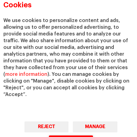
Departamentos académicos
Nuestro gobierno
Cookies
Centros de investigación
Nuestras alianzas
Cátedras
Nuestro impacto
We use cookies to personalize content and ads,
allowing us to offer personalized advertising, to
IESE Insight
Colabora con el IESE
provide social media features and to analyze our
IESE Publishing
Servicios
traffic. We also share information about your use of
our site with our social media, advertising and
Biblioteca
analytics partners, who may combine it with other
Canal de Compliance
information that you have provided to them or that
Capellanía
they have collected from your use of their services
(
more information
). You can manage cookies by
IESE Shop
clicking on "Manage", disable cookies by clicking on
Jobs @IESE
"Reject", or you can accept all cookies by clicking
Préstamos y becas
“Accept”.
REJECT
MANAGE