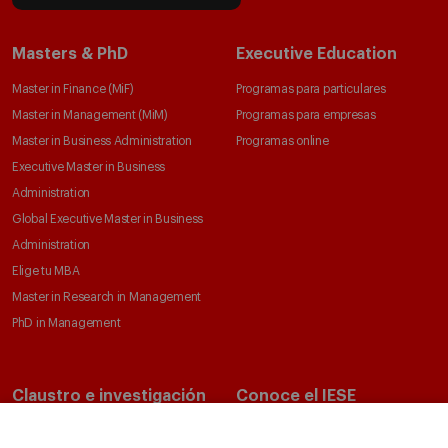
Masters & PhD
Executive Education
Master in Finance (MiF)
Programas para particulares
Master in Management (MiM)
Programas para empresas
Master in Business Administration
Programas online
Executive Master in Business
Administration
Global Executive Master in Business
Administration
Elige tu MBA
Master in Research in Management
PhD in Management
Claustro e investigación
Conoce el IESE
Directorio de profesores
Nuestra misión y valores