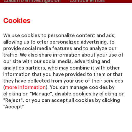
Claustro e investigación
Conoce el IESE
Directorio de profesores
Nuestra misión y valores
Departamentos académicos
Nuestro gobierno
Cookies
Centros de investigación
Nuestras alianzas
Cátedras
Nuestro impacto
We use cookies to personalize content and ads,
allowing us to offer personalized advertising, to
IESE Insight
Colabora con el IESE
provide social media features and to analyze our
IESE Publishing
Servicios
traffic. We also share information about your use of
our site with our social media, advertising and
Biblioteca
analytics partners, who may combine it with other
Canal de Compliance
information that you have provided to them or that
Capellanía
they have collected from your use of their services
(
more information
). You can manage cookies by
IESE Shop
clicking on "Manage", disable cookies by clicking on
Jobs @IESE
"Reject", or you can accept all cookies by clicking
Préstamos y becas
“Accept”.