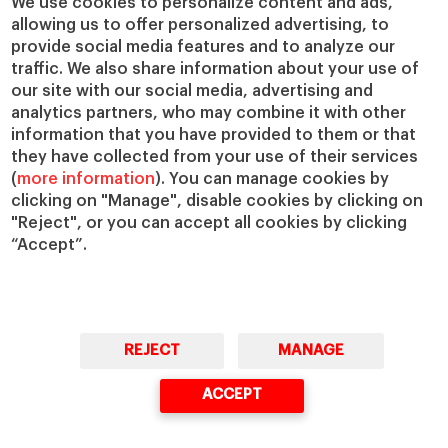
We use cookies to personalize content and ads,
allowing us to offer personalized advertising, to
IESE Insight
Colabora con el IESE
provide social media features and to analyze our
IESE Publishing
Servicios
traffic. We also share information about your use of
our site with our social media, advertising and
Biblioteca
analytics partners, who may combine it with other
Canal de Compliance
information that you have provided to them or that
Capellanía
they have collected from your use of their services
(
more information
). You can manage cookies by
IESE Shop
clicking on "Manage", disable cookies by clicking on
Jobs @IESE
"Reject", or you can accept all cookies by clicking
Préstamos y becas
“Accept”.
REJECT
MANAGE
© Copyright, 2026. IESE Business School | University of Navarra
ACCEPT
Privacidad
Aviso Legal
Cookies
Ciberseguridad
Accesibilidad