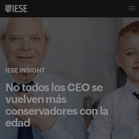
IESE INSIGHT
No todos los CEO se
vuelven más
conservadores con la
edad