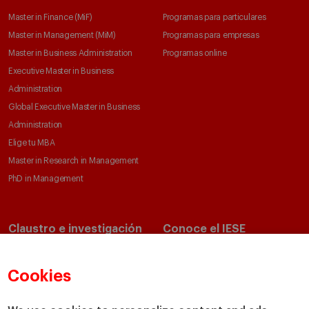
Master in Finance (MiF)
Programas para particulares
Master in Management (MiM)
Programas para empresas
Master in Business Administration
Programas online
Executive Master in Business
Administration
Global Executive Master in Business
Administration
Elige tu MBA
Master in Research in Management
PhD in Management
Claustro e investigación
Conoce el IESE
Directorio de profesores
Nuestra misión y valores
Departamentos académicos
Nuestro gobierno
Cookies
Centros de investigación
Nuestras alianzas
Cátedras
Nuestro impacto