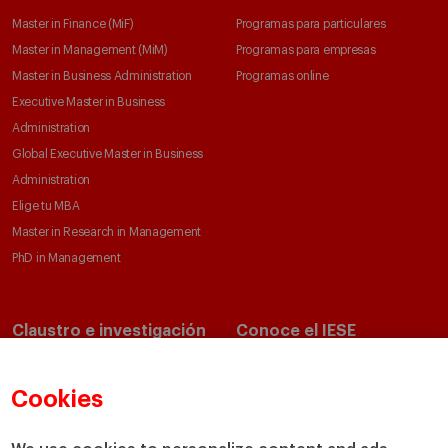
Master in Finance (MiF)
Programas para particulares
Master in Management (MiM)
Programas para empresas
Master in Business Administration
Programas online
Executive Master in Business
Administration
Global Executive Master in Business
Administration
Elige tu MBA
Master in Research in Management
PhD in Management
Claustro e investigación
Conoce el IESE
Directorio de profesores
Nuestra misión y valores
Departamentos académicos
Nuestro gobierno
Cookies
Centros de investigación
Nuestras alianzas
Cátedras
Nuestro impacto