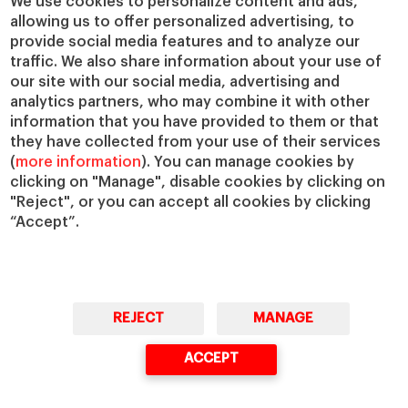
We use cookies to personalize content and ads,
allowing us to offer personalized advertising, to
IESE Insight
Colabora con el IESE
provide social media features and to analyze our
IESE Publishing
Servicios
traffic. We also share information about your use of
our site with our social media, advertising and
Biblioteca
analytics partners, who may combine it with other
Canal de Compliance
information that you have provided to them or that
Capellanía
they have collected from your use of their services
(
more information
). You can manage cookies by
IESE Shop
clicking on "Manage", disable cookies by clicking on
Jobs @IESE
"Reject", or you can accept all cookies by clicking
Préstamos y becas
“Accept”.
REJECT
MANAGE
© Copyright, 2026. IESE Business School | University of Navarra
ACCEPT
Privacidad
Aviso Legal
Cookies
Ciberseguridad
Accesibilidad