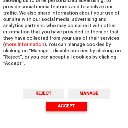
los obstáculos que surjan durante el proceso.
allowing us to offer personalized advertising, to
provide social media features and to analyze our
A la hora de promover una cultura que vea los
traffic. We also share information about your use of
our site with our social media, advertising and
errores como oportunidades para aprender,
analytics partners, who may combine it with other
como la que defendía Popper, los directivos
information that you have provided to them or that
pueden emplear diversas técnicas:
they have collected from your use of their services
(
more information
). You can manage cookies by
Lista de carencias: los empleados llevan libretas
clicking on "Manage", disable cookies by clicking on
y anotan reclamaciones, quejas e ineficiencias
"Reject", or you can accept all cookies by clicking
“Accept”.
que después se discuten en reuniones.
Tablero: las sugerencias de mejora se cuelgan
en un tablero a disposición de todos. Es lo que
hacen empresas como IBM y Gore-Tex.
REJECT
MANAGE
Reflexión: tras un proyecto, se ha de invitar a los
ACCEPT
empleados a que reflexionen sobre lo que salió
bien y lo que no. Los aspectos positivos han de