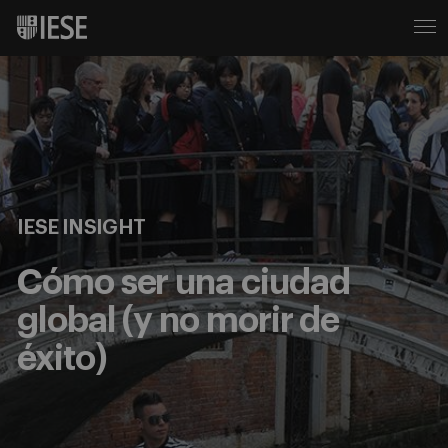
IESE INSIGHT
Cómo ser una ciudad
global (y no morir de
éxito)