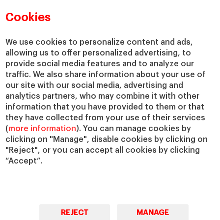
Directorio de profesores
Nuestra misión y valores
Departamentos académicos
Nuestro gobierno
Cookies
Centros de investigación
Nuestras alianzas
Cátedras
Nuestro impacto
We use cookies to personalize content and ads,
allowing us to offer personalized advertising, to
IESE Insight
Colabora con el IESE
provide social media features and to analyze our
IESE Publishing
Servicios
traffic. We also share information about your use of
our site with our social media, advertising and
Biblioteca
analytics partners, who may combine it with other
Canal de Compliance
information that you have provided to them or that
Capellanía
they have collected from your use of their services
(
more information
). You can manage cookies by
IESE Shop
clicking on "Manage", disable cookies by clicking on
Jobs @IESE
"Reject", or you can accept all cookies by clicking
Préstamos y becas
“Accept”.
REJECT
MANAGE