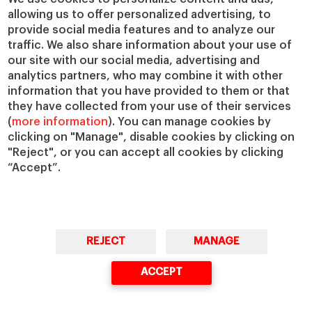
allowing us to offer personalized advertising, to
IESE Insight
Colabora con el IESE
provide social media features and to analyze our
IESE Publishing
Servicios
traffic. We also share information about your use of
our site with our social media, advertising and
Biblioteca
analytics partners, who may combine it with other
Canal de Compliance
information that you have provided to them or that
Capellanía
they have collected from your use of their services
(
more information
). You can manage cookies by
IESE Shop
clicking on "Manage", disable cookies by clicking on
Jobs @IESE
"Reject", or you can accept all cookies by clicking
Préstamos y becas
“Accept”.
REJECT
MANAGE
© Copyright, 2026. IESE Business School | University of Navarra
ACCEPT
Privacidad
Aviso Legal
Cookies
Ciberseguridad
Accesibilidad