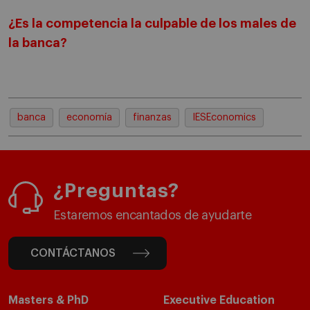
¿Es la competencia la culpable de los males de
la banca?
banca
economía
finanzas
IESEconomics
¿Preguntas?
Estaremos encantados de ayudarte
CONTÁCTANOS
Masters & PhD
Executive Education