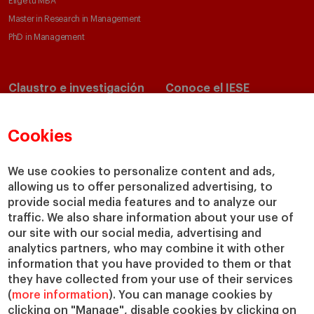
Elige tu MBA
Master in Research in Management
PhD in Management
Claustro e investigación
Conoce el IESE
Directorio de profesores
Nuestra misión y valores
Departamentos académicos
Nuestro gobierno
Cookies
Centros de investigación
Nuestras alianzas
Cátedras
Nuestro impacto
We use cookies to personalize content and ads,
allowing us to offer personalized advertising, to
IESE Insight
Colabora con el IESE
provide social media features and to analyze our
IESE Publishing
Servicios
traffic. We also share information about your use of
our site with our social media, advertising and
Biblioteca
analytics partners, who may combine it with other
Canal de Compliance
information that you have provided to them or that
Capellanía
they have collected from your use of their services
(
more information
). You can manage cookies by
IESE Shop
clicking on "Manage", disable cookies by clicking on
Jobs @IESE