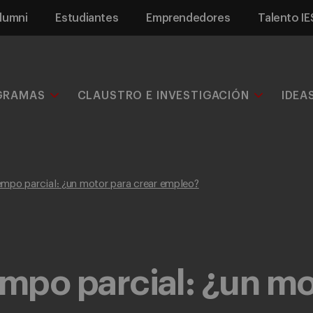
lumni
Estudiantes
Emprendedores
Talento IE
GRAMAS
CLAUSTRO E INVESTIGACIÓN
IDEA
empo parcial: ¿un motor para crear empleo?
empo parcial: ¿un mo