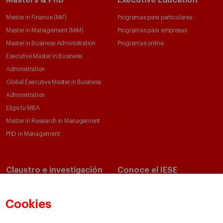
Masters & PhD
Executive Education
Master in Finance (MiF)
Programas para particulares
Master in Management (MiM)
Programas para empresas
Master in Business Administration
Programas online
Executive Master in Business
Administration
Global Executive Master in Business
Administration
Elige tu MBA
Master in Research in Management
PhD in Management
Claustro e investigación
Conoce el IESE
Directorio de profesores
Nuestra misión y valores
Departamentos académicos
Nuestro gobierno
Cookies
Centros de investigación
Nuestras alianzas