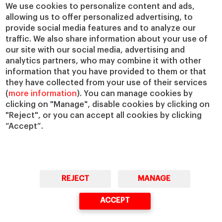
Cátedras
Nuestro impacto
We use cookies to personalize content and ads,
allowing us to offer personalized advertising, to
IESE Insight
Colabora con el IESE
provide social media features and to analyze our
IESE Publishing
Servicios
traffic. We also share information about your use of
our site with our social media, advertising and
Biblioteca
analytics partners, who may combine it with other
Canal de Compliance
information that you have provided to them or that
Capellanía
they have collected from your use of their services
(
more information
). You can manage cookies by
IESE Shop
clicking on "Manage", disable cookies by clicking on
Jobs @IESE
"Reject", or you can accept all cookies by clicking
Préstamos y becas
“Accept”.
REJECT
MANAGE
© Copyright, 2026. IESE Business School | University of Navarra
ACCEPT
Privacidad
Aviso Legal
Cookies
Ciberseguridad
Accesibilidad