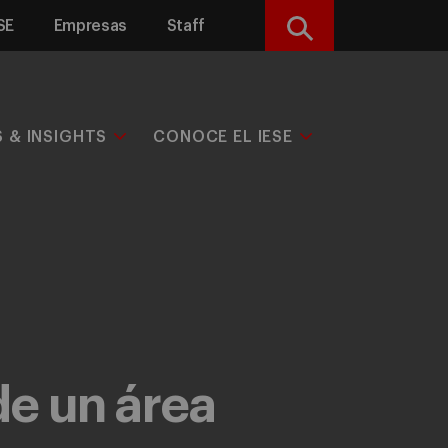
SE
Empresas
Staff
Buscar
S & INSIGHTS
CONOCE EL IESE
de un área