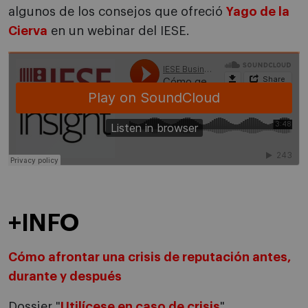
algunos de los consejos que ofreció
Yago de la
Cierva
en un webinar del IESE.
+INFO
Cómo afrontar una crisis de reputación antes,
durante y después
Dossier "
Utilícese en caso de crisis
".