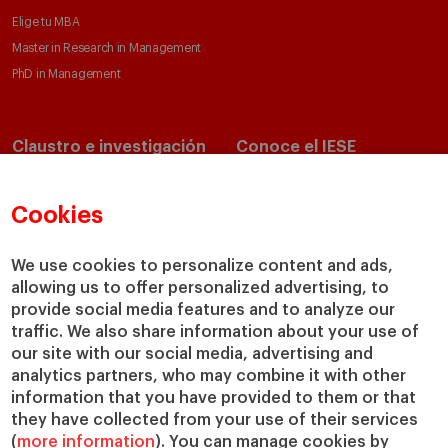
Elige tu MBA
Master in Research in Management
PhD in Management
Claustro e investigación
Conoce el IESE
Directorio de profesores
Nuestra misión y valores
Departamentos académicos
Nuestro gobierno
Cookies
Centros de investigación
Nuestras alianzas
Cátedras
Nuestro impacto
We use cookies to personalize content and ads,
allowing us to offer personalized advertising, to
IESE Insight
Colabora con el IESE
provide social media features and to analyze our
IESE Publishing
Servicios
traffic. We also share information about your use of
our site with our social media, advertising and
Biblioteca
analytics partners, who may combine it with other
Canal de Compliance
information that you have provided to them or that
Capellanía
they have collected from your use of their services
(
more information
). You can manage cookies by
IESE Shop